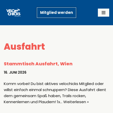
Mitglied werden
Zum
Inhalt
springen
Ausfahrt
Stammtisch Ausfahrt, Wien
16. JUNI 2026
Komm vorbei! Du bist aktives velochicks Mitglied oder
willst einfach einmal schnuppern? Diese Ausfahrt dient
dem gemeinsam Spaß haben, Trails rocken,
Kennenlernen und Plaudern! 1x…
Weiterlesen »